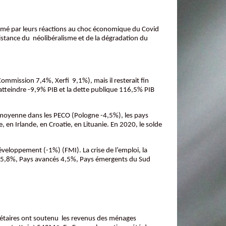
firmé par leurs réactions au choc économique du Covid
rsistance du néolibéralisme et de la dégradation du
ommission 7,4%, Xerfi 9,1%), mais il resterait fin
t atteindre -9,9% PIB et la dette publique 116,5% PIB
a moyenne dans les PECO (Pologne -4,5%), les pays
en Irlande, en Croatie, en Lituanie. En 2020, le solde
veloppement (-1%) (FMI). La crise de l’emploi, la
e 5,8%, Pays avancés 4,5%, Pays émergents du Sud
gétaires ont soutenu les revenus des ménages