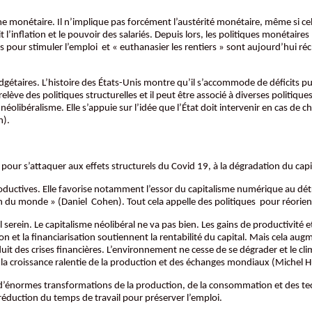
e monétaire. Il n’implique pas forcément l’austérité monétaire, même si cel
inflation et le pouvoir des salariés. Depuis lors, les politiques monétaires 
s pour stimuler l’emploi et « euthanasier les rentiers » sont aujourd’hui réc
dgétaires. L’histoire des États-Unis montre qu’il s’accommode de déficits p
elève des politiques structurelles et il peut être associé à diverses politiq
libéralisme. Elle s’appuie sur l’idée que l’État doit intervenir en cas de cho
n).
 pour s’attaquer aux effets structurels du Covid 19, à la dégradation du ca
ductives. Elle favorise notamment l’essor du capitalisme numérique au détrim
on du monde » (Daniel Cohen). Tout cela appelle des politiques pour réorient
serein. Le capitalisme néolibéral ne va pas bien. Les gains de productivité 
n et la financiarisation soutiennent la rentabilité du capital. Mais cela augme
uit des crises financières. L’environnement ne cesse de se dégrader et le cl
 la croissance ralentie de la production et des échanges mondiaux (Michel 
 d’énormes transformations de la production, de la consommation et des tec
a réduction du temps de travail pour préserver l’emploi.