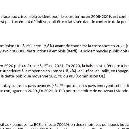
en face aux crises, déjà évident pour le court terme en 2008-2009, est con
est pas forcément définitive, doit être relativisée dans le contexte de la pe
mission UE -8,2%, Xerfi -9,6%) avant de connaitre la croissance en 2021 (C
 y avoir 900000 destructions d’emplois (Xerfi), le solde financier public doi
n 2020 puis croître de 6,1% en 2021. En 2020, la baisse est inférieure à l
supérieure à la moyenne en France (-8,2%), en Grèce, en Italie, en Espagne, 
 et la dette publique moyenne 102,7% du PIB (Commission UE).
vantage dans les pays avancés (-6,1%) que dans les pays émergents et en dé
t se conjuguer en 2020.
En 2021, le PIB pourrait croître de nouveau (Mond
ssif aux banques. La BCE a injecté 700M€ en deux mois. Les politiques bud