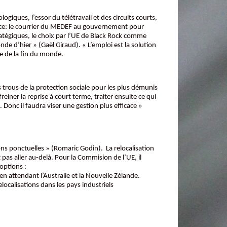
iques, l’essor du télétravail et des circuits courts,
ance: le courrier du MEDEF au gouvernement pour
ratégiques, le choix par l’UE de Black Rock comme
de d’hier » (Gaël Giraud). « L’emploi est la solution
se de la fin du monde.
trous de la protection sociale pour les plus démunis
iner la reprise à court terme, traiter ensuite ce qui
onc il faudra viser une gestion plus efficace »
ns ponctuelles » (Romaric Godin). La relocalisation
pas aller au-delà. Pour la Commision de l’UE, il
options :
en attendant l’Australie et la Nouvelle Zélande.
ocalisations dans les pays industriels