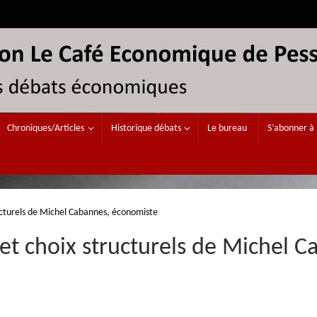
Chroniques/Articles
Historique débats
Le bureau
S’abonner à 
ructurels de Michel Cabannes, économiste
e et choix structurels de Michel 