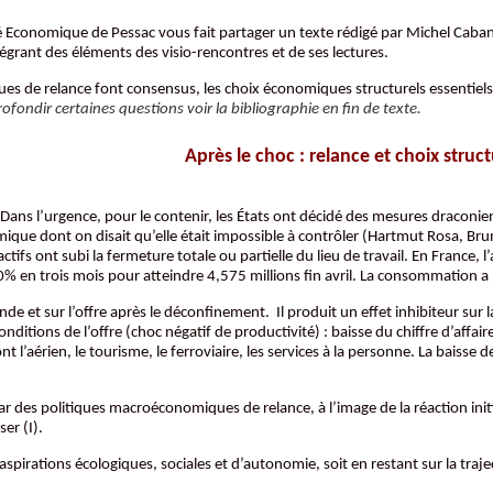
fé Economique de Pessac vous fait partager un texte rédigé par Michel Cab
tégrant des éléments des visio-rencontres et de ses lectures.
ques de relance font consensus, les choix économiques structurels essentiels
fondir certaines questions voir la bibliographie en fin de texte.
Après le choc : relance et choix struct
ns l’urgence, pour le contenir, les États ont décidé des mesures draconienn
ue dont on disait qu’elle était impossible à contrôler (Hartmut Rosa, Brun
ctifs ont subi la fermeture totale ou partielle du lieu de travail. En France,
 en trois mois pour atteindre 4,575 millions fin avril. La consommation a 
ande et sur l’offre après le déconfinement. Il produit un effet inhibiteur s
nditions de l’offre (choc négatif de productivité) : baisse du chiffre d’affa
’aérien, le tourisme, le ferroviaire, les services à la personne. La baisse de l
des politiques macroéconomiques de relance, à l’image de la réaction initial
er (I).
aspirations écologiques, sociales et d’autonomie, soit en restant sur la traje