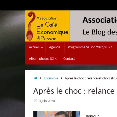
Passer
au
contenu
Passer
Accueil
Agenda
Programme Saison 2026/2027
au
contenu
Album photos ICI
Contact
Accueil
Economie
Après le choc : relance et choix st
Après le choc : relanc
3 juin 2020
Bonjour,