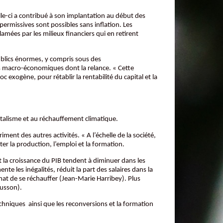
le-ci a contribué à son implantation au début des
permissives sont possibles sans inflation. Les
lamées par les milieux financiers qui en retirent
ublics énormes, y compris sous des
ues macro-économiques dont la relance. « Cette
c exogène, pour rétablir la rentabilité du capital et la
pitalisme et au réchauffement climatique.
ent des autres activités. « A l’échelle de la société,
er la production, l’emploi et la formation.
et la croissance du PIB tendent à diminuer dans les
nte les inégalités, réduit la part des salaires dans la
imat de se réchauffer (Jean-Marie Harribey). Plus
Husson).
hniques ainsi que les reconversions et la formation