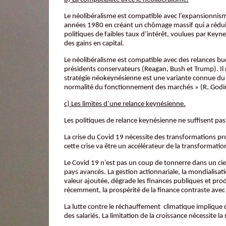
Le néolibéralisme est compatible avec l’expansionnism
années 1980 en créant un chômage massif qui a réduit l’
politiques de faibles taux d’intérêt, voulues par Keyne
des gains en capital.
Le néolibéralisme est compatible avec des relances bu
présidents conservateurs (Reagan, Bush et Trump). Il r
stratégie néokeynésienne est une variante connue du néo
normalité du fonctionnement des marchés » (R. Godi
c) Les limites d’une relance keynésienne.
Les politiques de relance keynésienne ne suffisent pas
La crise du Covid 19 nécessite des transformations pro
cette crise va être un accélérateur de la transformati
Le Covid 19 n’est pas un coup de tonnerre dans un ciel 
pays avancés. La gestion actionnariale, la mondialisatio
valeur ajoutée, dégrade les finances publiques et prod
récemment, la prospérité de la finance contraste avec
La lutte contre le réchauffement climatique implique
des salariés. La limitation de la croissance nécessite l