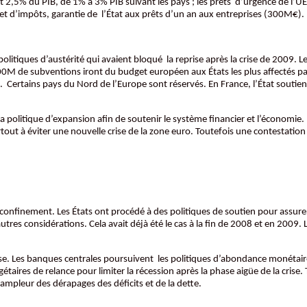
t 2,5% du PIB, de 1% à 3% PIB suivant les pays ; les prêts d’urgence de l’U
t d’impôts, garantie de l’État aux prêts d’un an aux entreprises (300M€).
politiques d’austérité qui avaient bloqué la reprise après la crise de 2009
0M de subventions iront du budget européen aux États les plus affectés pa
ertains pays du Nord de l’Europe sont réservés. En France, l’État soutien
 politique d’expansion afin de soutenir le système financier et l’économie. 
ut à éviter une nouvelle crise de la zone euro. Toutefois une contestation
 confinement. Les États ont procédé à des politiques de soutien pour assurer
tres considérations. Cela avait déjà été le cas à la fin de 2008 et en 2009. 
se. Les banques centrales poursuivent les politiques d’abondance monétaire, 
taires de relance pour limiter la récession après la phase aigüe de la crise
’ampleur des dérapages des déficits et de la dette.