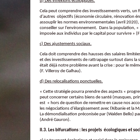
b) Des inflexions écologiques.
Cela peut comprendre des investissements verts, un fin
d’autres objectifs (économie circulaire, rénovation 
assouplir les normes environnementales (avril 2020), 
conseiller sur l’environnement. Dans la population, « 
imposée aux individus par le capital pour survivre » (
c) Des ajustements sociaux.
Cela doit comprendre des hausses des salaires limitée
et des investissements de rattrapage surtout dans la s
était déjà notre problème avant la crise : pour le mê
(F. Villeroy de Galhau).
d) Des relocalisations ponctuelles.
« Cette stratégie pourra prendre des aspects « progre
peut concerner certains biens de santé (masques, princ
est « hors de question de remettre en cause nos accor
les négociations d’élargissement avec l’Albanie et la 
La démondialisation préconisée par (Walden Bello) par
(André Gauron).
II.3. Les bifurcations : les projets écologiques et soc