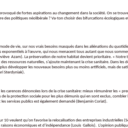
provoqué de fortes aspirations au changement dans la société. On se trouve 
oire des politiques néolibérale ? Va-ton choisir des bifurcations écologiques
mode de vie, sur nos vrais besoins masqués dans les aliénations du quotidie
 exponentiels à l’œuvre, qui nous menacent tous autant que nous sommes :
eviève Azam). La préservation de notre habitat devient prioritaire. « Notre
 des ressources naturelles, s’ajoute maintenant la crise sanitaire. Dans les déc
plus développer les nouveaux besoins plus ou moins artificiels, mais de satis
ri Sterdyniak).
es carences dénoncées lors de la crise sanitaire: mieux rémunérer les « prem
s de la protection sociale pour les plus démunis qui en sont exclus, combler
les services publics est également demandé (Benjamin Coriat).
ur 10 veulent qu’on favorise la relocalisation des entreprises industrielles
 raisons économiques et d’indépendance (Louis Gallois). L’opinion publique e