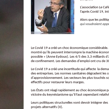
L’association Le Ca
l’après Covid 19, in
Alors que les politi
qui voudraient appro
Le Covid 19 a créé un choc économique considérable. Da
montré qu’ils peuvent interrompre la machine économiq
possible » (Anne Eydoux). Les 4/5 des 3,3 milliards d’a
de confinement. Les demandes d’emploi ont cru de 30%
Le Covid 19 a créé une incertitude qui affecte la dem
des entreprises. Les normes sanitaires dégradent les co
d’approvisionnement. Les secteurs les plus touchés sont l
effectifs pour restaurer leurs marges.
Les États ont réagi rapidement au choc économique par 
victoire du keynésianisme qu’il faut cependant relativis
Leurs politiques structurelles vont devoir intégrer des 
projets alternatifs (II).