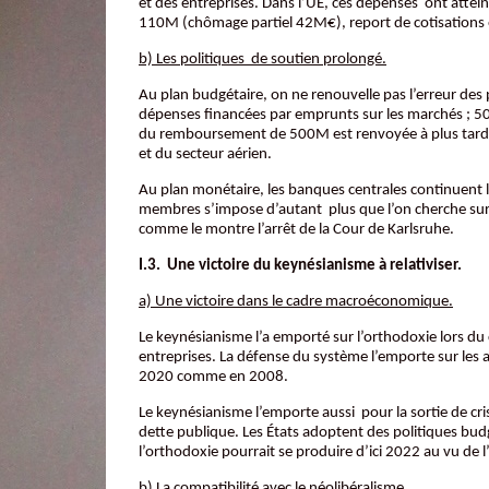
et des entreprises. Dans l’UE, ces dépenses ont attein
110M (chômage partiel 42M€), report de cotisations e
b) Les politiques de soutien prolongé.
Au plan budgétaire, on ne renouvelle pas l’erreur des 
dépenses financées par emprunts sur les marchés ; 50
du remboursement de 500M est renvoyée à plus tard. C
et du secteur aérien.
Au plan monétaire, les banques centrales continuent la
membres s’impose d’autant plus que l’on cherche surto
comme le montre l’arrêt de la Cour de Karlsruhe.
I.3. Une victoire du keynésianisme à relativiser.
a) Une victoire dans le cadre macroéconomique.
Le keynésianisme l’a emporté sur l’orthodoxie lors du
entreprises. La défense du système l’emporte sur les au
2020 comme en 2008.
Le keynésianisme l’emporte aussi pour la sortie de cri
dette publique. Les États adoptent des politiques budgé
l’orthodoxie pourrait se produire d’ici 2022 au vu de l
b) La compatibilité avec le néolibéralisme.