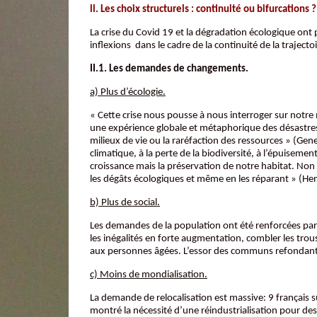
ll. Les choix structurels : continuité ou bifurcations ?
La crise du Covid 19 et la dégradation écologique ont 
inflexions dans le cadre de la continuité de la traject
II.1. Les demandes de changements.
a) Plus d’écologie.
« Cette crise nous pousse à nous interroger sur notre 
une expérience globale et métaphorique des désastres
milieux de vie ou la raréfaction des ressources » (Gen
climatique, à la perte de la biodiversité, à l’épuisement
croissance mais la préservation de notre habitat. Non 
les dégâts écologiques et même en les réparant » (Hen
b) Plus de social.
Les demandes de la population ont été renforcées par l
les inégalités en forte augmentation, combler les trou
aux personnes âgées. L’essor des communs refondant 
c) Moins de mondialisation.
La demande de relocalisation est massive: 9 français s
montré la nécessité d’une réindustrialisation pour des