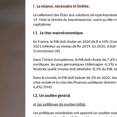
l . La relance, nécessaire et limitée.
Le ralliement des États aux solutions de type keynési
19. Mais la victoire du keynésianisme, outre qu’elle n’
capitalisme
I.1. Le choc macroéconomique.
En France, le PIB doit chuter en 2020 de 8 à 10% (Com
2021 inférieur au niveau de fin 2019. En 2020, il doit
(Commission UE)
Dans l’Union Européenne, le PIB doit chuter de 7,4% e
nordiques, les pays germaniques (Allemagne -6,5%) et 
financier public moyen doit atteindre -8,5% du PIB,
Dans le monde, le PIB doit baisser de 3% en 2020, da
crise sociale et la crise des finances publiques doiven
6,6%) (FMI)
I.2. Un soutien général.
a) Les politiques de soutien initial.
Les politiques monétaires ont apporté un soutien ma