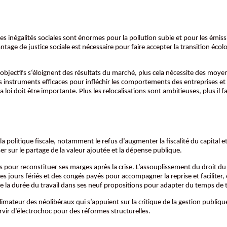
. Les inégalités sociales sont énormes pour la pollution subie et pour les ém
ntage de justice sociale est nécessaire pour faire accepter la transition éc
es objectifs s‘éloignent des résultats du marché, plus cela nécessite des moye
des instruments efficaces pour infléchir les comportements des entreprises et 
 la loi doit être importante. Plus les relocalisations sont ambitieuses, plus il f
 la politique fiscale, notamment le refus d’augmenter la fiscalité du capital et
r sur le partage de la valeur ajoutée et la dépense publique.
êts pour reconstituer ses marges après la crise. L’assouplissement du droit d
es jours fériés et des congés payés pour accompagner la reprise et faciliter, 
e la durée du travail dans ses neuf propositions pour adapter du temps de tr
llimateur des néolibéraux qui s’appuient sur la critique de la gestion publiq
ervir d’électrochoc pour des réformes structurelles.