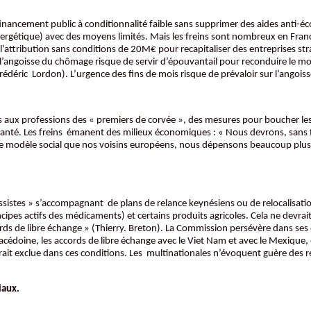
ancement public à conditionnalité faible sans supprimer des aides anti-écolog
énergétique) avec des moyens limités. Mais les freins sont nombreux en Fr
l’attribution sans conditions de 20M€ pour recapitaliser des entreprises st
l’angoisse du chômage risque de servir d’épouvantail pour reconduire le mon
Frédéric Lordon). L’urgence des fins de mois risque de prévaloir sur l’angois
s aux professions des « premiers de corvée », des mesures pour boucher les 
anté. Les freins émanent des milieux économiques : « Nous devrons, sans fre
me modèle social que nos voisins européens, nous dépensons beaucoup plus. D
ssistes » s’accompagnant de plans de relance keynésiens ou de relocalisatio
ipes actifs des médicaments) et certains produits agricoles. Cela ne devrait 
ds de libre échange » (Thierry. Breton). La Commission persévère dans ses 
Macédoine, les accords de libre échange avec le Viet Nam et avec le Mexique, 
ait exclue dans ces conditions. Les multinationales n’évoquent guère des rel
iaux.